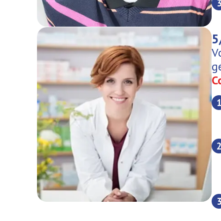
5
V
g
C