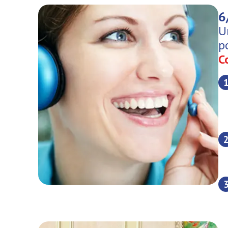
6
U
p
C