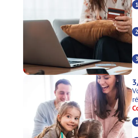
3
V
r
C