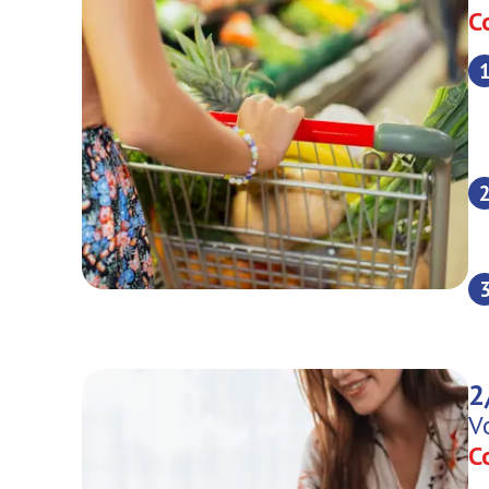
C
2
V
C