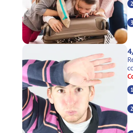
4
R
c
C