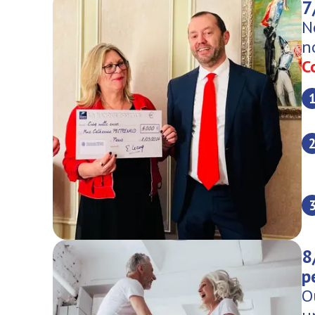
7
N
n
C
8
p
O