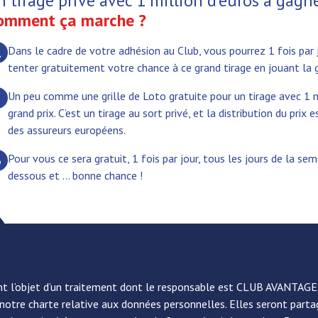
n tirage privé avec 1 million d’euros à gagne
omment ça marche ?
Dans le cadre de votre adhésion au Club, vous pourrez 1 fois par j
1
tenter gratuitement votre chance à ce grand tirage en jouant la gr
Un peu comme une grille de Loto gratuite pour un tirage avec 1 
2
grand prix. C’est un tirage au sort privé, et la distribution du prix 
des assureurs européens.
Pour vous ce sera gratuit, 1 fois par jour, tous les jours de la sema
3
dessous et … bonne chance !
ont l’objet d’un traitement dont le responsable est CLUB AVANTAGES
tre charte relative aux données personnelles. Elles seront partagé