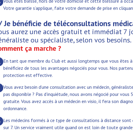
Vous êtes blessé, hors de votre domicile et cette blessure à occa
3
Votre garantie s’applique, faite votre demande de prise en cliquan
/ Je bénéficie de téléconsultations médica
ous aurez une accès gratuit et immédiat 7 j
énéraliste ou spécialiste, selon vos besoins.
omment ça marche ?
En tant que membre du Club et aussi longtemps que vous êtes à 
1
bénéficiez de tous les avantages négociés pour vous. Nos parten
protection est effective.
Vous avez besoin d’une consultation avec un médecin, généraliste 
2
pas disponible ? Pas d’inquiétude, nous avons négocié pour vous
gratuite. Vous avez accès à un médecin en visio, il fera son diagno
ordonnance.
Les médecins formés à ce type de consultations à distance sont 
3
sur 7. Un service vraiment utile quand on est loin de toute grande 