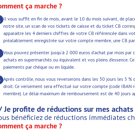
omment ça marche ?
Il vous suffit en fin de mois, avant le 10 du mois suivant, de pla
1
notre site, un scan de vos tickets de caisse et du ticket CB corre
apparaitre les 4 derniers chiffres de votre CB référencée dans 
préalablement enregistrée sur votre compte membre, une CB pa
Vous pouvez présenter jusqu’à 2 000 euros d’achat par mois pa
2
achats en supermarchés ou équivalent et vos pleins d’essence. Ce
paiements par chèque ou en liquide.
Après contrôle, nous vous reverserons dans les 30 jours les 5 %
3
droit. Ce versement sera effectué sur votre compte (code IBAN 
membre). Le délai maximum de remboursement est de 40 jours a
/ Je profite de réductions sur mes achats 
ous bénéficiez de réductions immédiates ch
omment ça marche ?